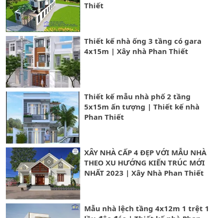
Thiết
Thiết kế nhà ống 3 tầng có gara
4x15m | Xây nhà Phan Thiết
Thiết kế mẫu nhà phố 2 tầng
5x15m ấn tượng | Thiết kế nhà
Phan Thiết
XÂY NHÀ CẤP 4 ĐẸP VỚI MẪU NHÀ
THEO XU HƯỚNG KIẾN TRÚC MỚI
NHẤT 2023 | Xây Nhà Phan Thiết
Mẫu nhà lệch tầng 4x12m 1 trệt 1