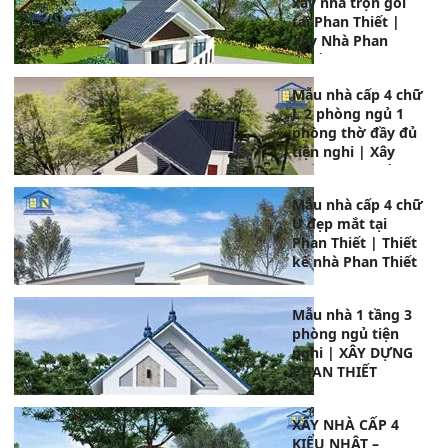
xây nhà trọn gói
tại Phan Thiết |
Xây Nhà Phan
Thiết
Mẫu nhà cấp 4 chữ
L 2 phòng ngủ 1
phòng thờ đầy đủ
tiện nghi | Xây
nhà Phan Thiết
Mẫu nhà cấp 4 chữ
U đẹp mắt tại
Phan Thiết | Thiết
kế nhà Phan Thiết
Mẫu nhà 1 tầng 3
phòng ngủ tiện
nghi | XÂY DỰNG
PHAN THIẾT
XÂY NHÀ CẤP 4
KIỂU NHẬT –