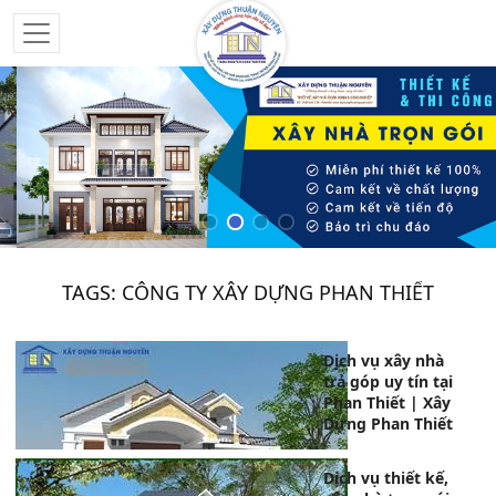
TAGS: CÔNG TY XÂY DỰNG PHAN THIẾT
Dịch vụ xây nhà
trả góp uy tín tại
Phan Thiết | Xây
Dựng Phan Thiết
Dịch vụ thiết kế,