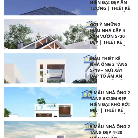
HIỆN ĐẠI ĐẸP ẤN
TƯỢNG | THIẾT KÊ
NHÀ PHAN THIẾT
GỢI Ý NHỮNG
MẪU NHÀ CẤP 4
SÂN VƯỜN 5×20
ĐẸP | THIẾT KẾ
NHÀ PHAN THIẾT
MẪU THIẾT KẾ
NHÀ ỐNG 3 TẦNG
5×19 – NƠI XÂY
ĐẮP TỔ ẤM AN
YÊN | THIẾT KẾ
NHÀ PHAN THIẾT
5 MẪU NHÀ ỐNG 2
TẦNG 6X20M ĐẸP
HIỆN ĐẠI KHÓ RỜI
MẮT | THIẾT KẾ
NHÀ PHAN THIẾT
5 MẪU NHÀ ỐNG 2
TẦNG ĐẸP 4×20