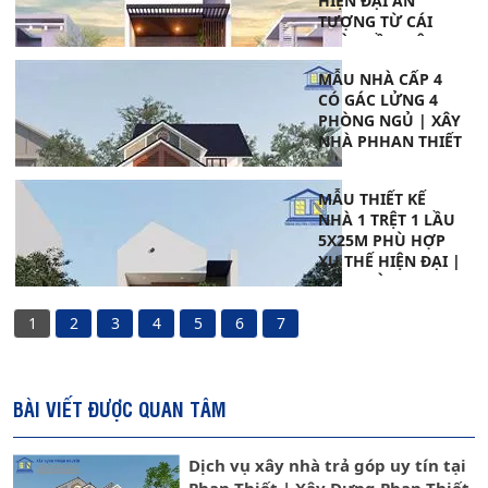
HIỆN ĐẠI ẤN
TƯỢNG TỪ CÁI
NHÌN ĐẦU TIÊN |
XÂY DỰNG NHÀ
MẪU NHÀ CẤP 4
PHAN THIẾT
CÓ GÁC LỬNG 4
PHÒNG NGỦ | XÂY
NHÀ PHHAN THIẾT
MẪU THIẾT KẾ
NHÀ 1 TRỆT 1 LẦU
5X25M PHÙ HỢP
XU THẾ HIỆN ĐẠI |
XÂY NHÀ PHAN
THIẾT
1
2
3
4
5
6
7
BÀI VIẾT ĐƯỢC QUAN TÂM
Dịch vụ xây nhà trả góp uy tín tại