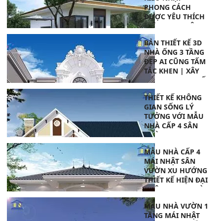
PHONG CÁCH
ĐƯỢC YÊU THÍCH
HIỆN NAY | XÂY
DỰNG PHAN THIẾT
BẢN THIẾT KẾ 3D
NHÀ ỐNG 3 TẦNG
ĐẸP AI CŨNG TẤM
TẮC KHEN | XÂY
DỰNG PHAN THIẾT
THIẾT KẾ KHÔNG
GIAN SỐNG LÝ
TƯỞNG VỚI MẪU
NHÀ CẤP 4 SÂN
VƯỜN MINI
PHONG CÁCH MỸ
MẪU NHÀ CẤP 4
| THIẾT KẾ NHÀ
MÁI NHẬT SÂN
PHAN THIẾT
VƯỜN XU HƯỚNG
THIẾT KẾ HIỆN ĐẠI
| XÂY DỰNG NHÀ
PHAN THIẾT
MẪU NHÀ VƯỜN 1
TẦNG MÁI NHẬT