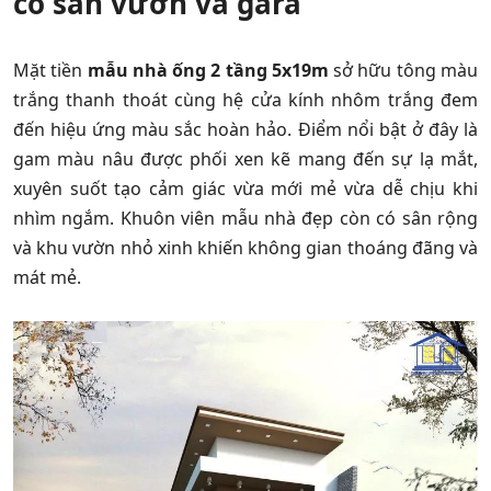
có sân vườn và gara
Mặt tiền
mẫu nhà ống 2 tầng 5x19m
sở hữu tông màu
trắng thanh thoát cùng hệ cửa kính nhôm trắng đem
đến hiệu ứng màu sắc hoàn hảo. Điểm nổi bật ở đây là
gam màu nâu được phối xen kẽ mang đến sự lạ mắt,
xuyên suốt tạo cảm giác vừa mới mẻ vừa dễ chịu khi
nhìm ngắm. Khuôn viên mẫu nhà đẹp còn có sân rộng
và khu vườn nhỏ xinh khiến không gian thoáng đãng và
mát mẻ.