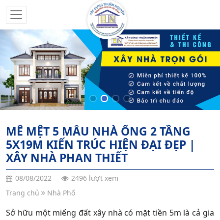
MÊ MỆT 5 MẪU NHÀ ỐNG 2 TẦNG
5X19M KIẾN TRÚC HIỆN ĐẠI ĐẸP |
XÂY NHÀ PHAN THIẾT
08/08/2022
2496 lượt xem
Trang chủ
Nhà Phố
Sở hữu một miếng đất xây nhà có mặt tiền 5m là cả gia