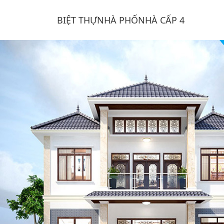
BIỆT THỰ
NHÀ PHỐ
NHÀ CẤP 4