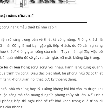
 công năng mẫu thiết kế nhà cấp 4
ện rõ ràng trong bản vẽ thiết kế công năng. Phòng khách là
i nhà. Cũng là nơi bạn gặp gỡ, tiếp khách, do đó cần sự sang
“khoe khéo” không gian sống của mình. Tuy nhiên tại đây, việc bố
 bởi quá nhiều đồ sẽ gây ra cảm giác rối mắt, không tập trung.
có lối đi bên hông
song song với nhau. Hành lang xung quanh
uá trình thi công. Điều đặc biệt nhất, tại phòng ngủ 02 có thiết
m tăng không gian nội thất, cực kỳ thoáng đãng.
ngôi nhà vô cùng hợp lý. Luồng không khí khi vào, ra được lưu
t cuộc sống mà còn mang ý nghĩa phong thủy rất lớn. Nếu như
 phòng bếp thì ngôi nhà sẽ rất khó khăn trong quá trình di
ong căn phòng.