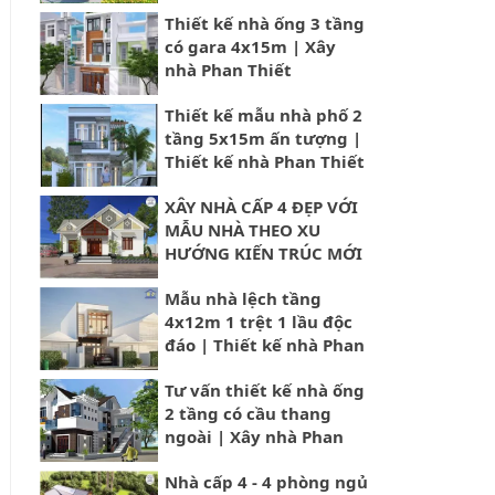
Thiết
Thiết kế nhà ống 3 tầng
có gara 4x15m | Xây
nhà Phan Thiết
Thiết kế mẫu nhà phố 2
tầng 5x15m ấn tượng |
Thiết kế nhà Phan Thiết
XÂY NHÀ CẤP 4 ĐẸP VỚI
MẪU NHÀ THEO XU
HƯỚNG KIẾN TRÚC MỚI
NHẤT 2023 | Xây Nhà
Mẫu nhà lệch tầng
Phan Thiết
4x12m 1 trệt 1 lầu độc
đáo | Thiết kế nhà Phan
Thiết
Tư vấn thiết kế nhà ống
2 tầng có cầu thang
ngoài | Xây nhà Phan
Thiết
Nhà cấp 4 - 4 phòng ngủ