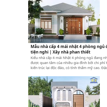
nhà chữ u cũng như các vấn đề liên quan đến
nhà tiện nghi này.
Mẫu nhà cấp 4 mái nhật 4 phòng ngủ 
tiện nghi | Xây nhà phan thiết
Kiểu nhà cấp 4 mái Nhật 4 phòng ngủ đang n
được quan tâm của nhiều gia đình bởi chi phí 
kiến trúc lại độc đáo, có tính thẩm mỹ cao. Đặ
biệt, mẫu nhà cực kỳ hợp với thời tiết khí hậu 
Nam, khắc phục nắng nóng, cho ngôi nhà thô
thoáng, kết nối với ngoại thất bên ngoài. Chính
điều đó, tại đây Xây Dựng Thuận Nguyên sẽ t
hợp các thiết kế ấn tượng theo xu hướng hiện 
giúp anh chị có thêm ý tưởng mới.