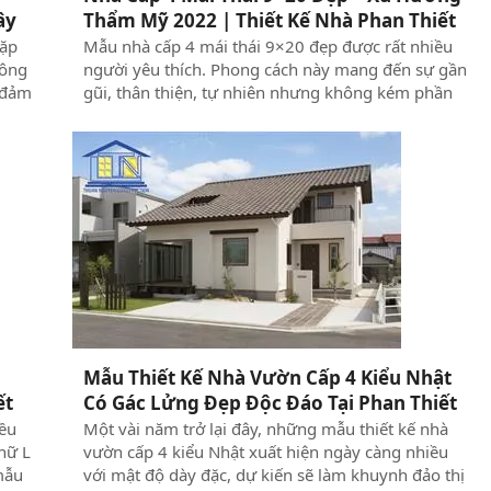
ây
Thẩm Mỹ 2022 | Thiết Kế Nhà Phan Thiết
cặp
Mẫu nhà cấp 4 mái thái 9×20 đẹp được rất nhiều
hông
người yêu thích. Phong cách này mang đến sự gần
n đảm
gũi, thân thiện, tự nhiên nhưng không kém phần
Đặc
sang trọng, tiện nghi và hiện đại. Công ty Xây
như
Dựng Thuận Nguyên mời bạn tham khảo mẫu nhà
đem
sau.
o
Mẫu Thiết Kế Nhà Vườn Cấp 4 Kiểu Nhật
ết
Có Gác Lửng Đẹp Độc Đáo Tại Phan Thiết
| Thiết Kế Nhà Phan Thiết
iều
Một vài năm trở lại đây, những mẫu thiết kế nhà
hữ L
vườn cấp 4 kiểu Nhật xuất hiện ngày càng nhiều
mẫu
với mật độ dày đặc, dự kiến sẽ làm khuynh đảo thị