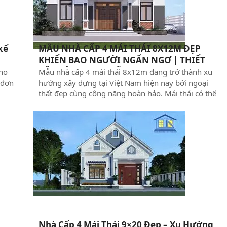
kế
MẪU NHÀ CẤP 4 MÁI THÁI 8X12M ĐẸP
KHIẾN BAO NGƯỜI NGẨN NGƠ | THIẾT
KẾ NHÀ PHAN THIẾT
cho
Mẫu nhà cấp 4 mái thái 8x12m đang trở thành xu
 đơn
hướng xây dựng tại Việt Nam hiện nay bởi ngoại
thất đẹp cùng công năng hoàn hảo. Mái thái có thể
ia
kết hợp nhiều phong cách kiến trúc từ hiện đại đến
Thi
đánh
cổ điển cho ra nhiều phương án thiết kế đẹp phù
kế 
hợp với mọi yêu cầu. Xây Dựng Thuận Nguyên xin
chu
giới thiệu đến bạn 6 mẫu nhà cấp 4 mái thái diện
ngh
tích 8x12m để gia đình bạn tham khảo cho công
Biể
trình tương lai của mình.
Và
Nhà Cấp 4 Mái Thái 9×20 Đẹp – Xu Hướng