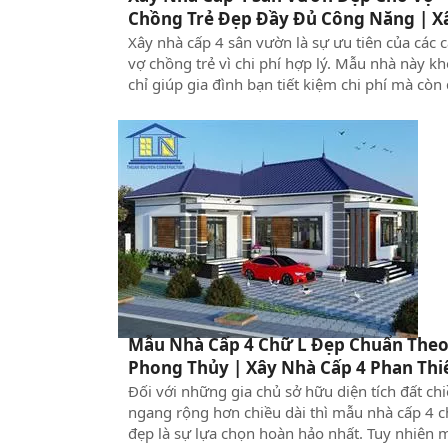
Chồng Trẻ Đẹp Đầy Đủ Công Năng | X
Nhà Phan Thiết
Xây nhà cấp 4 sân vườn là sự ưu tiên của các 
vợ chồng trẻ vì chi phí hợp lý. Mẫu nhà này k
chỉ giúp gia đình bạn tiết kiệm chi phí mà cò
bảo đầy đủ công năng với tính thẩm mỹ cao. 
biệt những ngôi nhà cấp 4 sân vườn được ví 
công trình nghỉ dưỡng nhờ không gian xanh 
đến sự thư thái cho các thành viên.
Mẫu Nhà Cấp 4 Chữ L Đẹp Chuẩn The
Phong Thủy | Xây Nhà Cấp 4 Phan Thi
Đối với những gia chủ sở hữu diện tích đất ch
ngang rộng hơn chiều dài thì mẫu nhà cấp 4 c
đẹp là sự lựa chọn hoàn hảo nhất. Tuy nhiên 