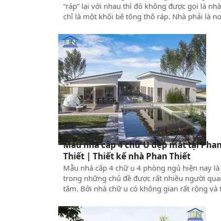
“ráp” lại với nhau thì đó không được gọi là nhà
chỉ là một khối bê tông thô ráp. Nhà phải là nơ
ngụ của tâm hồn, là nơi nuôi dưỡng sự sống t
sâu thẳm bên trong chúng ta
Mẫu nhà cấp 4 chữ U đẹp mắt tại Pha
Thiết | Thiết kế nhà Phan Thiết
Mẫu nhà cấp 4 chữ u 4 phòng ngủ hiện nay là
trong những chủ đề được rất nhiều người qua
tâm. Bởi nhà chữ u có không gian rất rộng và 
hợp cho việc sinh hoạt của các thành viên tro
gia đình. Bài viết hôm nay, Xây Dựng Thuận
Nguyên sẽ cùng quý độc giả tìm hiểu những k