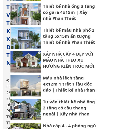
Thiết
TƯ
Thiết kế nhà ống 3 tầng
có gara 4x15m | Xây
VẤN
nhà Phan Thiết
THIẾT
KẾ
Thiết kế mẫu nhà phố 2
tầng 5x15m ấn tượng |
XÂY
Thiết kế nhà Phan Thiết
DỰNG
XÂY NHÀ CẤP 4 ĐẸP VỚI
THUẬN
MẪU NHÀ THEO XU
NGUYÊN
HƯỚNG KIẾN TRÚC MỚI
NHẤT 2023 | Xây Nhà
Mẫu nhà lệch tầng
Phan Thiết
Địa
4x12m 1 trệt 1 lầu độc
chỉ:
đáo | Thiết kế nhà Phan
29
Thiết
khu
Tư vấn thiết kế nhà ống
phố
2 tầng có cầu thang
Phú
ngoài | Xây nhà Phan
Thành,
Thiết
TT.
Nhà cấp 4 - 4 phòng ngủ
Phú