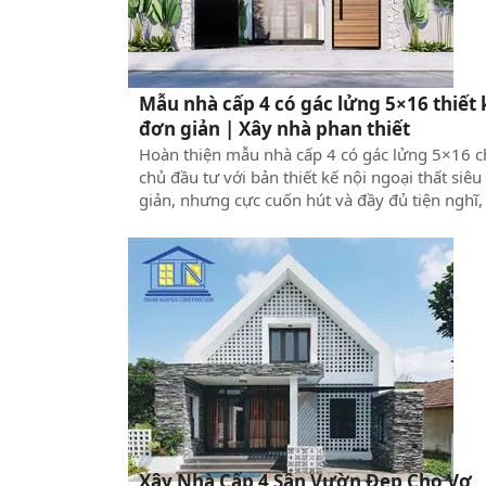
Mẫu nhà cấp 4 có gác lửng 5×16 thiết 
đơn giản | Xây nhà phan thiết
Hoàn thiện mẫu nhà cấp 4 có gác lửng 5×16 
chủ đầu tư với bản thiết kế nội ngoại thất siêu
giản, nhưng cực cuốn hút và đầy đủ tiện nghĩ,
mang đến không gian sống lý tưởng cho các g
đình trẻ. Hãy cùng Xây Dựng Thuận Nguyên 
giá chi tiết công năng và tính toán chi phí xây
dựng của mẫu nhà này ngay tại đây.
Xây Nhà Cấp 4 Sân Vườn Đẹp Cho Vợ