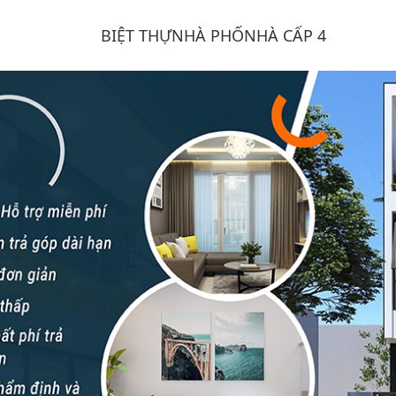
BIỆT THỰ
NHÀ PHỐ
NHÀ CẤP 4