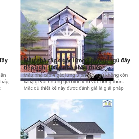
 mẫu
đầy
Mẫu nhà cấp 4 gác lửng 3 phòng ngủ đầy
tiện nghi | Xây nhà phan thiết
hận
Mẫu nhà cấp 4 gác lửng 3 phòng ngủ không còn
thấp,
xa lạ gì với những gia đình khu vực nông thôn.
c
Mặc dù thiết kế này được đánh giá là giải pháp
Việt
giúp tiết kiệm chi chi phí xây dựng, nhưng để có
ng
được một không gian sống đẹp – độc – lạ, thì anh
 vì
cần phối cảnh và bản vẽ nội thất thất phù hợp.
ổng
Dưới đây, Xây Dựng Thuận Nguyên xin cung cấp
đại
mẫu nhà có kết cấu tương xứng theo các yêu cầu
trên để anh chị cùng tham khảo.