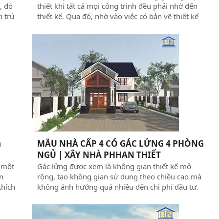
, đó
thiết khi tất cả mọi công trình đều phải nhờ đến
i trú
thiết kế. Qua đó, nhờ vào việc có bản vẽ thiết kế
ừ
mà chủ nhà có thể nắm được chi phí cho ngôi nhà,
kiểu dáng, phong cách kiến trúc, công năng sử
dụng. Để chủ đầu tư có nhiều lựa chọn cho mẫu
nhà cấp 4, Xây Dựng Thuận Nguyên xin giới thiệu
đến quý độc giả mẫu nhà cấp 4 chữ L 2 phòng ngủ
1 phòng thờ ngay sau đây!
n
MẪU NHÀ CẤP 4 CÓ GÁC LỬNG 4 PHÒNG
NGỦ | XÂY NHÀ PHHAN THIẾT
 một
Gác lửng được xem là không gian thiết kế mở
n
rộng, tạo không gian sử dụng theo chiều cao mà
thích
không ảnh hưởng quá nhiều đến chi phí đầu tư.
ng
Thiết kế nhà cấp 4 có gác lửng 4 phòng ngủ dưới
đây, được xem là mô hình nhà thấp tầng nhưng
iểu
không gian chẳng khác nhà cao tầng là mấy.