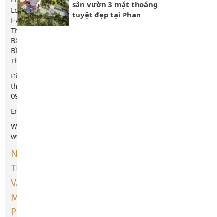
sân vườn 3 mặt thoáng
Long,
tuyệt đẹp tại Phan
Hàm
Thiết | Xây Dựng Phan
Thuận
Thiết
Bắc,
Bình
Thuận
Điện
thoại/Zalo:
0949655078
Email: xaydungthuannguyen@gmail.com
Web:
www.xaydungthuannguyen.com
NHẬN
TƯ
VẤN
MIỄN
PHÍ