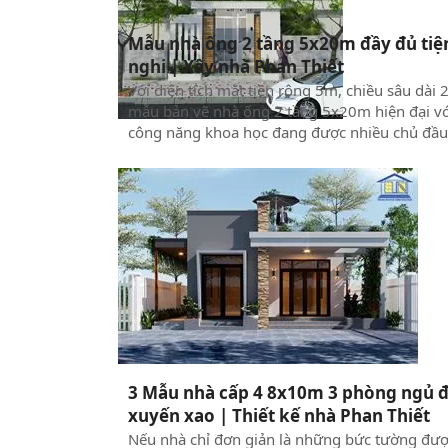
Mẫu nhà ống 2 tầng 5x20m đầy đủ tiệ
nghi | Xây nhà Phan Thiết
Với diện tích mặt tiền rộng 5m, chiều sâu dài
mẫu bản vẽ nhà ống 2 tầng 5x20m hiện đại vớ
công năng khoa học đang được nhiều chủ đầu
chào đón và săn lùng. Hãy cùng chúng tôi kh
phá và chiêm ngưỡng mẫu thiết kế nhà ống 2
tầng, phong cách hiện đại, ngay dưới đây để c
thêm những ý tưởng thiết kế mới, hoàn hảo h
cho công trình của gia đình trong tương lai nh
3 Mẫu nhà cấp 4 8x10m 3 phòng ngủ 
xuyến xao | Thiết kế nhà Phan Thiết
Nếu nhà chỉ đơn giản là những bức tường đư