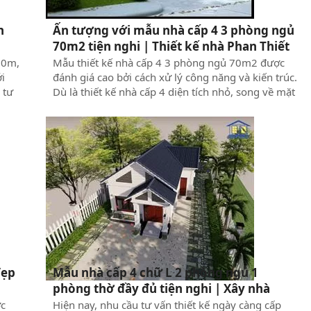
n
Ấn tượng với mẫu nhà cấp 4 3 phòng ngủ
70m2 tiện nghi | Thiết kế nhà Phan Thiết
 20m,
Mẫu thiết kế nhà cấp 4 3 phòng ngủ 70m2 được
i
đánh giá cao bởi cách xử lý công năng và kiến trúc.
 tư
Dù là thiết kế nhà cấp 4 diện tích nhỏ, song về mặt
ám
công năng sử dụng lại rất tiện nghi và đầy đủ như
những ngôi nhà 2 tầng. Chính vì thế, đây là một
ó
trong những mẫu thiết kế rất được lòng các gia
ơn
chủ ở vùng ngoại ô với chi phí xây dựng hợp lý mà
é.
lại tận dụng được tối đa công năng sử dụng. Mời
bạn cùng Xây Dựng Thuận Nguyên tham khảo
mẫu nhà đó sau đây.
đẹp
Mẫu nhà cấp 4 chữ L 2 phòng ngủ 1
phòng thờ đầy đủ tiện nghi | Xây nhà
Phan Thiết
ợc
Hiện nay, nhu cầu tư vấn thiết kế ngày càng cấp