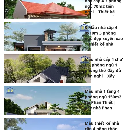
nhà cấp 4 3 phòng
ngủ 70m2 tiện
nghi | Thiết kế
nhà Phan Thiết
3 Mẫu nhà cấp 4
8x10m 3 phòng
ngủ đẹp xuyến xao
| Thiết kế nhà
Phan Thiết
Mẫu nhà cấp 4 chữ
L 2 phòng ngủ 1
phòng thờ đầy đủ
tiện nghi | Xây
nhà Phan Thiết
Mẫu nhà 1 tầng 4
phòng ngủ 150m2
tại Phan Thiết |
Xây nhà Phan
Thiết
Mẫu thiết kế nhà
cấp 4 nông thôn