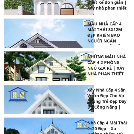
thiết kế đơn giản |
Xây nhà phan thiết
MẪU NHÀ CẤP 4
MÁI THÁI 8X12M
ĐẸP KHIẾN BAO
NGƯỜI NGẨN
NGƠ | THIẾT KẾ
NHÀ PHAN THIẾT
NHỮNG MẪU NHÀ
CẤP 4 2 PHÒNG
NGỦ GIÁ RẺ | XÂY
NHÀ PHAN THIẾT
Xây Nhà Cấp 4 Sân
Vườn Đẹp Cho Vợ
Chồng Trẻ Đẹp Đầy
Đủ Công Năng |
Xây Nhà Phan
Thiết
Nhà Cấp 4 Mái Thái
9×20 Đẹp – Xu