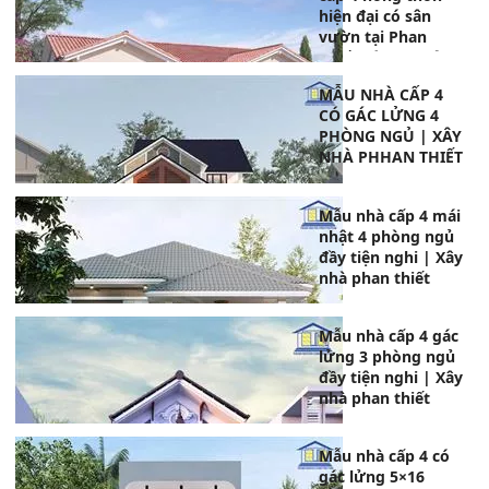
hiện đại có sân
vườn tại Phan
Thiết, Bình Thuận
MẪU NHÀ CẤP 4
CÓ GÁC LỬNG 4
PHÒNG NGỦ | XÂY
NHÀ PHHAN THIẾT
Mẫu nhà cấp 4 mái
nhật 4 phòng ngủ
đầy tiện nghi | Xây
nhà phan thiết
Mẫu nhà cấp 4 gác
lửng 3 phòng ngủ
đầy tiện nghi | Xây
nhà phan thiết
Mẫu nhà cấp 4 có
gác lửng 5×16