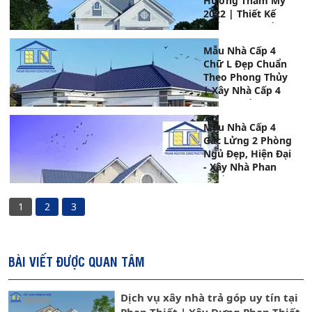
Hướng Thẩm Mỹ
2022 | Thiết Kế
Nhà Phan Thiết
Mẫu Nhà Cấp 4
Chữ L Đẹp Chuẩn
Theo Phong Thủy
| Xây Nhà Cấp 4
Phan Thiết
Mẫu Nhà Cấp 4
Gác Lửng 2 Phòng
Ngủ Đẹp, Hiện Đại
- Xây Nhà Phan
Thiết
1
2
3
BÀI VIẾT ĐƯỢC QUAN TÂM
Dịch vụ xây nhà trả góp uy tín tại